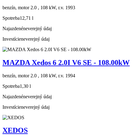
benzín, motor 2.0 , 108 kW, r.v. 1993
Spotreba
12,71 l
Najazdené
neverejný údaj
Investície
neverejný údaj
MAZDA Xedos 6 2.0I V6 SE - 108.00kW
benzín, motor 2.0 , 108 kW, r.v. 1994
Spotreba
1,30 l
Najazdené
neverejný údaj
Investície
neverejný údaj
XEDOS