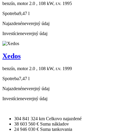
benzín, motor 2.0 , 108 kW, r.v. 1995
Spotreba
9,47 l
Najazdené
neverejný údaj
Investície
neverejný údaj
Xedos
benzín, motor 2.0 , 108 kW, r.v. 1999
Spotreba
7,47 l
Najazdené
neverejný údaj
Investície
neverejný údaj
304 841 324 km
Celkovo najazdené
38 603 560 €
Suma nákladov
24 946 030 €
Suma tankovania